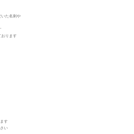
だいた名刺や
す
ております
ます
さい