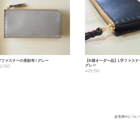
字ファスナーの長財布 / グレー
【K様オーダー品】L字ファスナー
グレー
22,550
¥29,150
皮美輝やについ