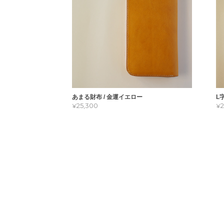
あまる財布 / 金運イエロー
L
¥25,300
¥