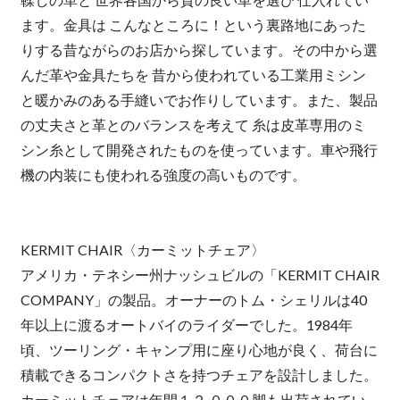
ます。金具は こんなところに！という裏路地にあった
りする昔ながらのお店から探しています。その中から選
んだ革や金具たちを 昔から使われている工業用ミシン
と暖かみのある手縫いでお作りしています。また、製品
の丈夫さと革とのバランスを考えて 糸は皮革専用のミ
シン糸として開発されたものを使っています。車や飛行
機の内装にも使われる強度の高いものです。
KERMIT CHAIR〈カーミットチェア〉
アメリカ・テネシー州ナッシュビルの「KERMIT CHAIR
COMPANY」の製品。オーナーのトム・シェリルは40
年以上に渡るオートバイのライダーでした。1984年
頃、ツーリング・キャンプ用に座り心地が良く、荷台に
積載できるコンパクトさを持つチェアを設計しました。
カーミットチェアは年間１２,０００脚も出荷されてい