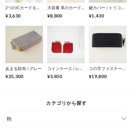
2つのICカードを同
大容量 革のカード
鍵カバー / トリコロ
時に収納できるケー
ケース (ギボシ仕様)
ール
¥3,630
¥8,800
¥1,430
ス / ネイビー
/ キャメル
あまる財布 / グレー
コインケース / レッ
コの字ファスナーの
ド
定番長財布 wallet /
¥25,300
¥3,850
¥19,800
漆黒
カテゴリから探す
鞄