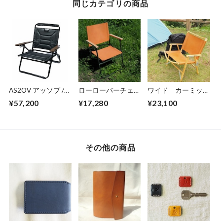
同じカテゴリの商品
AS2OV アッソブ /
ローローバーチェア
ワイド カーミット
交換用レザーファブ
/ 交換用レザーファ
チェア / Kermit
¥57,200
¥17,280
¥23,100
リック CAMP
ブリック DOD
Chair 交換用レザー
CAMP
ファブリック
CAMP
その他の商品