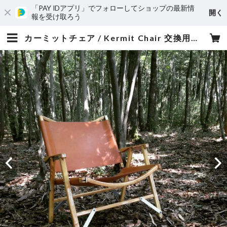
「PAY IDアプリ」でフォローしてショップの最新情
開く
報を受け取ろう
カーミットチェア / Kermit Chair 交換用レザーファブリック CAMP | 皮美輝や