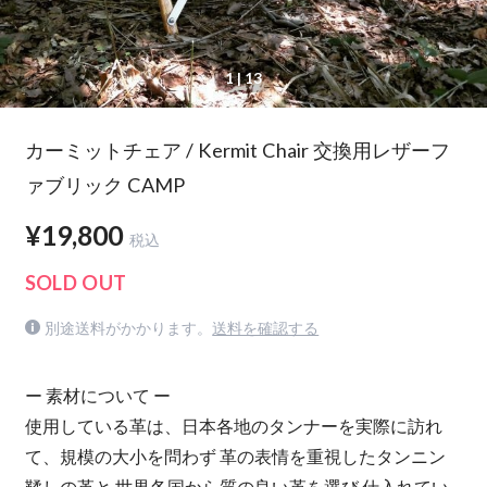
1
| 13
カーミットチェア / Kermit Chair 交換用レザーフ
ァブリック CAMP
¥19,800
税込
SOLD OUT
別途送料がかかります。
送料を確認する
ー 素材について ー
使用している革は、日本各地のタンナーを実際に訪れ
て、規模の大小を問わず 革の表情を重視したタンニン
鞣しの革と 世界各国から質の良い革を選び 仕入れてい